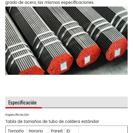
grado de acero, las mismas especificaciones.
Especificación
Especificación
Tabla de tamaños de tubo de caldera estándar
Tamaño
Horario
Pared
ID