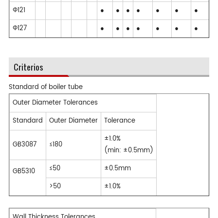
Φ121
●
●
●
●
●
●
●
●
Φ127
●
●
●
●
●
●
●
●
Criterios
Standard of boiler tube
Outer Diameter Tolerances
Standard
Outer Diameter
Tolerance
±1.0%
GB3087
≤180
(min: ±0.5mm)
≤50
±0.5mm
GB5310
>50
±1.0%
Wall Thickness Tolerances