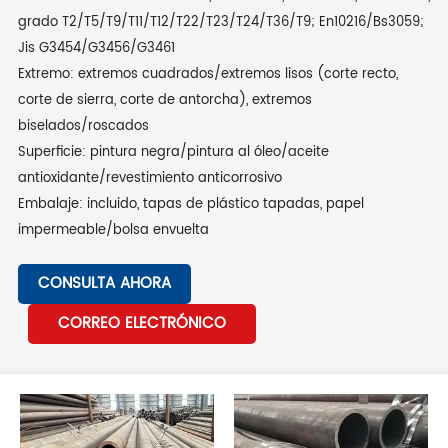
grado T2/T5/T9/T11/T12/T22/T23/T24/T36/T9; En10216/Bs3059;
Jis G3454/G3456/G3461
Extremo: extremos cuadrados/extremos lisos (corte recto,
corte de sierra, corte de antorcha), extremos
biselados/roscados
Superficie: pintura negra/pintura al óleo/aceite
antioxidante/revestimiento anticorrosivo
Embalaje: incluido, tapas de plástico tapadas, papel
impermeable/bolsa envuelta
CONSULTA AHORA
CORREO ELECTRÓNICO