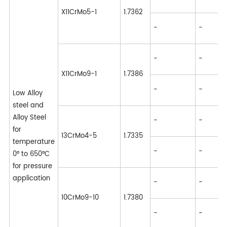
P
X11CrMo5-1
1.7362
E
-
-
2
A
-
-
P
X11CrMo9-1
1.7386
E
-
-
Low Alloy
2
steel and
A
Alloy Steel
-
-
P
for
13CrMo4-5
1.7335
temperature
E
-
-
0° to 650°C
2
for pressure
A
application
-
-
P
10CrMo9-10
1.7380
E
-
-
2