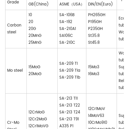
Grade
GB(China)
ASME（USA）
DIN/EN(Euro)
10
SA-106B
PH265GH
Econ
20
SA-192
P195GH
Carbon
tube
20G
SA-210A1
P235GH
steel
Water
20MnG
SA106C
St35.8
tube
25MnG
SA-210C
St45.8
Water
tube
SA-209 T1
15MoG
15Mo3
Supe
Mo steel
SA-209 T1a
20MoG
16Mo3
tube
SA-209 T1b
Rehe
tube
SA-213 T11
SA-213 T22
12Cr1MoV
12CrMoG
SA-213 T24
14MoV63
Supe
12Cr2MoG
SA-213 T91
Cr-Mo
10CrMo910
tube
12Cr1MoVG
A335 P1