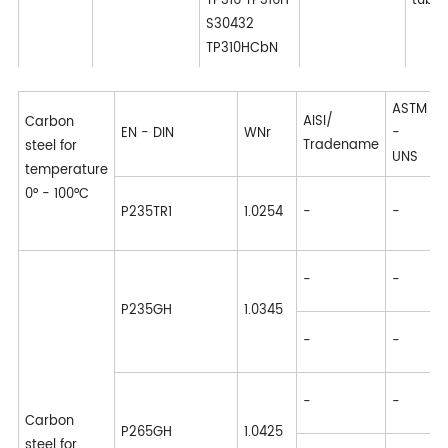
TP316 TP316H
tube
S30432
TP310HCbN
ASTM
AISI/
P
Carbon
EN - DIN
WNr
-
Tradename
s
steel for
UNS
temperature
0° - 100°C
A
P235TR1
1.0254
-
-
E
A
-
-
G
P235GH
1.0345
E
-
-
2
A
-
-
G
Carbon
P265GH
1.0425
steel for