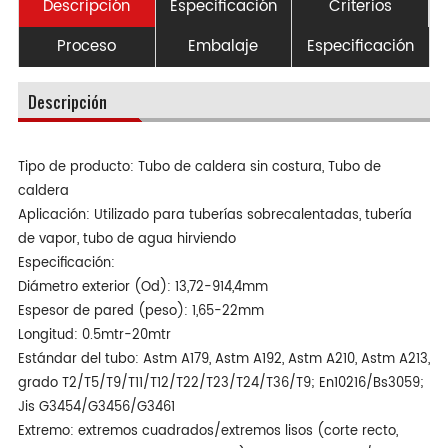
Descripción
Especificación
Criterios
Proceso
Embalaje
Especificación
Descripción
Tipo de producto: Tubo de caldera sin costura, Tubo de
caldera
Aplicación: Utilizado para tuberías sobrecalentadas, tubería
de vapor, tubo de agua hirviendo
Especificación:
Diámetro exterior (Od): 13,72-914,4mm
Espesor de pared (peso): 1,65-22mm
Longitud: 0.5mtr-20mtr
Estándar del tubo: Astm A179, Astm A192, Astm A210, Astm A213,
grado T2/T5/T9/T11/T12/T22/T23/T24/T36/T9; En10216/Bs3059;
Jis G3454/G3456/G3461
Extremo: extremos cuadrados/extremos lisos (corte recto,