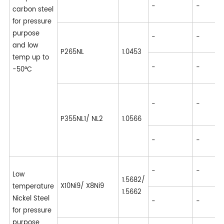
E
-
-
carbon steel
4
for pressure
A
purpose
-
-
G
and low
P265NL
1.0453
temp up to
E
-
-
-50°C
4
A
-
-
G
P355NL1/ NL2
1.0566
E
-
-
3
A
-
-
Low
G
1.5682/
X10Ni9/ X8Ni9
temperature
1.5662
E
Nickel Steel
-
-
4
for pressure
purpose