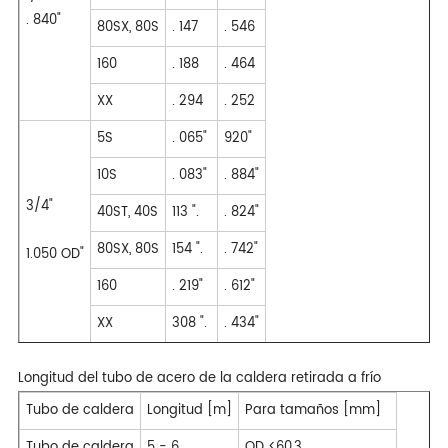
. 840"
80SX, 80S
. 147
. 546
160
. 188
. 464
XX
. 294
. 252
5S
. 065"
920"
10S
. 083"
. 884"
3/4"
40ST, 40S
113 ".
. 824"
80SX, 80S
154 ".
. 742"
1.050 OD"
160
. 219"
. 612"
XX
308 ".
. 434"
Longitud del tubo de acero de la caldera retirada a frío
Tubo de caldera
Longitud [m]
Para tamaños [mm]
Tubo de caldera
5 - 6
OD <60,3