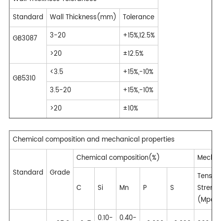
Standard
Wall Thickness(mm)
Tolerance
3-20
+15%,12.5%
GB3087
>20
±12.5%
<3.5
+15%,-10%
GB5310
3.5-20
+15%,-10%
>20
±10%
Chemical composition and mechanical properties
Chemical composition(%)
Mechan
Standard
Grade
Tensile
C
Si
Mn
P
S
Streng
(Mpa)
0.10-
0.40-