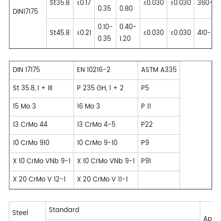
St35.8
≤0.17
≤0.030
≤0.030
360-48
0.35
0.80
DIN17175
0.10-
0.40-
St45.8
≤0.21
≤0.030
≤0.030
410-53
0.35
1.20
DIN 17175
EN 10216-2
ASTM A335
St 35.8, I + III
P 235 GH, 1 + 2
P5
15 Mo 3
16 Mo 3
P 11
13 CrMo 44
13 CrMo 4-5
P22
10 CrMo 910
10 CrMo 9-10
P9
X 10 CrMo VNb 9-1
X 10 CrMo VNb 9-1
P91
X 20 CrMo V 12-1
X 20 CrMo V 11-1
Standard
Steel
Appli