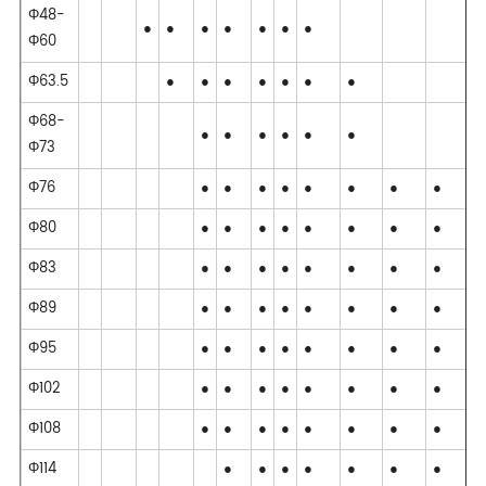
Φ48-
●
●
●
●
●
●
●
Φ60
Φ63.5
●
●
●
●
●
●
●
Φ68-
●
●
●
●
●
●
Φ73
Φ76
●
●
●
●
●
●
●
●
●
Φ80
●
●
●
●
●
●
●
●
●
Φ83
●
●
●
●
●
●
●
●
●
Φ89
●
●
●
●
●
●
●
●
●
Φ95
●
●
●
●
●
●
●
●
●
Φ102
●
●
●
●
●
●
●
●
●
Φ108
●
●
●
●
●
●
●
●
●
Φ114
●
●
●
●
●
●
●
●