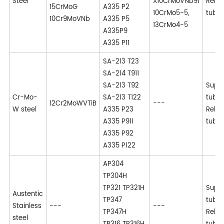
Steel
X10CrMoVNb91
Rehe
15CrMoG
A335 P2
10CrMo5-5,
tube
10Cr9MoVNb
A335 P5
13CrMo4-5
A335P9
A335 P11
SA-213 T23
SA-214 T911
SA-213 T92
Supe
Cr-Mo-
SA-213 T122
tube
12Cr2MoWVTiB
---
W steel
A335 P23
Rehe
A335 P911
tube
A335 P92
A335 P122
AP304
TP304H
TP321 TP321H
Supe
Austentic
TP347
tube
Stainless
---
---
TP347H
Rehe
steel