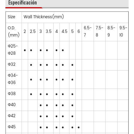
Especificación
Size
Wall Thickness(mm)
O.D.
6.5-
7.5-
8.5-
9.5-
2
2.5
3
3.5
4
4.5
5
6
11
(mm)
7
8
9
10
Φ25-
●
●
●
●
●
●
Φ28
Φ32
●
●
●
●
●
●
Φ34-
●
●
●
●
●
●
Φ36
Φ38
●
●
●
●
●
●
Φ40
●
●
●
●
●
Φ42
●
●
●
●
●
Φ45
●
●
●
●
●
●