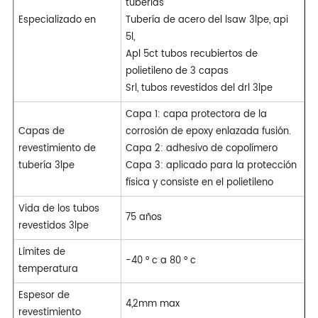
tuberías
Especializado en
Tubería de acero del lsaw 3lpe, api
5l,
Apl 5ct tubos recubiertos de
polietileno de 3 capas
Srl, tubos revestidos del drl 3lpe
Capa 1: capa protectora de la
Capas de
corrosión de epoxy enlazada fusión.
revestimiento de
Capa 2: adhesivo de copolímero
tubería 3lpe
Capa 3: aplicado para la protección
física y consiste en el polietileno
Vida de los tubos
75 años
revestidos 3lpe
Límites de
-40 ° c a 80 ° c
temperatura
Espesor de
4,2mm max
revestimiento