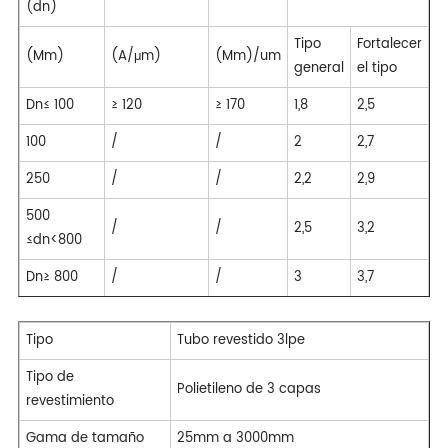
(dn)
Tipo
Fortalecer
(Mm)
(A/μm)
(Mm)/um
general
el tipo
Dn≤ 100
≥ 120
≥ 170
1,8
2,5
100
/
/
2
2,7
250
/
/
2,2
2,9
500
/
/
2,5
3,2
≤dn<800
Dn≥ 800
/
/
3
3,7
Tipo
Tubo revestido 3lpe
Tipo de
Polietileno de 3 capas
revestimiento
Gama de tamaño
25mm a 3000mm