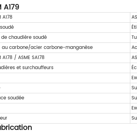
 A179
 A178
AS
soudé
Ét
 de chaudière soudé
Tu
r au carbone/acier carbone-manganèse
Ac
 A178 / ASME SA178
AS
dières et surchauffeurs
Éc
Ex
é
Su
ace soudée
Su
Ex
ieur
Su
brication