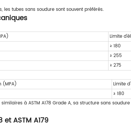
s, les tubes sans soudure sont souvent préférés.
caniques
MPA)
Limite d'é
≥ 180
≥ 255
≥ 275
on (MPA)
Limite d
≥ 180
 similaires à ASTM A178 Grade A, sa structure sans soudur
8 et ASTM A179