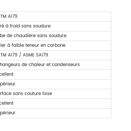
TM A179
iré à froid sans soudure
be de chaudière sans soudure
ier à faible teneur en carbone
TM A179 / ASME SA179
hangeurs de chaleur et condenseurs
cellent
périeur
rface sans couture lisse
cellent
périeur