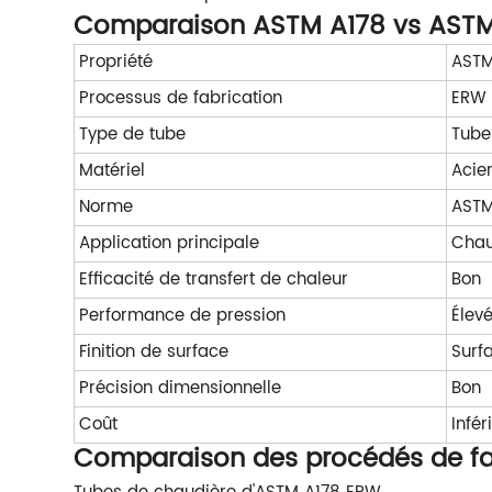
Comparaison ASTM A178 vs ASTM
Propriété
ASTM
Processus de fabrication
ERW 
Type de tube
Tube
Matériel
Acie
Norme
ASTM
Application principale
Chau
Efficacité de transfert de chaleur
Bon
Performance de pression
Élev
Finition de surface
Surf
Précision dimensionnelle
Bon
Coût
Infér
Comparaison des procédés de fa