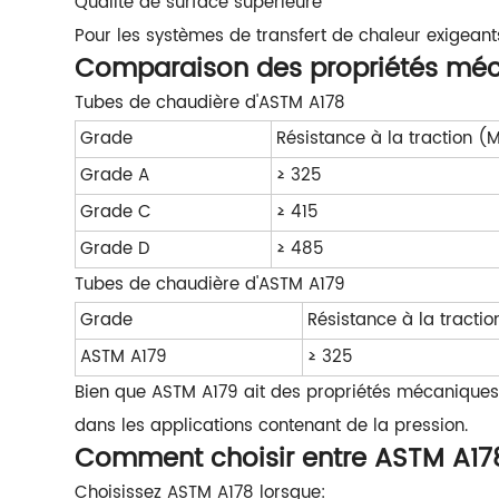
Qualité de surface supérieure
Pour les systèmes de transfert de chaleur exigeant
Comparaison des propriétés mé
Tubes de chaudière d'ASTM A178
Grade
Résistance à la traction (
Grade A
≥ 325
Grade C
≥ 415
Grade D
≥ 485
Tubes de chaudière d'ASTM A179
Grade
Résistance à la tracti
ASTM A179
≥ 325
Bien que ASTM A179 ait des propriétés mécaniques
dans les applications contenant de la pression.
Comment choisir entre ASTM A17
Choisissez ASTM A178 lorsque: