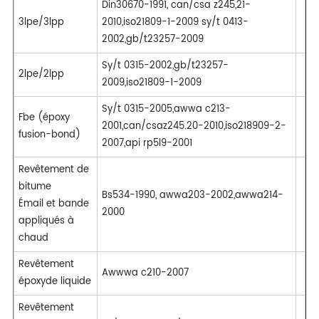
Din30670-1991, can/csa z245,21-
3lpe/3lpp
2010,iso21809-1-2009 sy/t 0413-
2002,gb/t23257-2009
Sy/t 0315-2002,gb/t23257-
2lpe/2lpp
2009,iso21809-1-2009
Sy/t 0315-2005,awwa c213-
Fbe (époxy
2001,can/csaz245.20-2010,iso218909-2-
fusion-bond)
2007,api rp5l9-2001
Revêtement de
bitume
Bs534-1990, awwa203-2002,awwa214-
Émail et bande
2000
appliqués à
chaud
Revêtement
Awwwa c210-2007
époxyde liquide
Revêtement