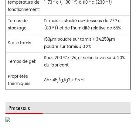
température de
"-73 ° c (-100 ° f) à 110 ° c (230 ° f)
fonctionnement:
Temps de
12 mois si stocké au-dessous de 27 ° c
stockage:
(80 ° f) et de l'humidité relative de 65%.
150μm poudre sur tamis ≤ 3%,250μm
Sur le tamis:
poudre sur tamis ≤ 0.2%
Sous 200 ℃≥ 12s, et selon la valeur ± 20%
Temps de gel:
du fabricant
Propriétés
Δh≥ 45j/g,tg2 ≥ 95 ℃
thermiques
Processus