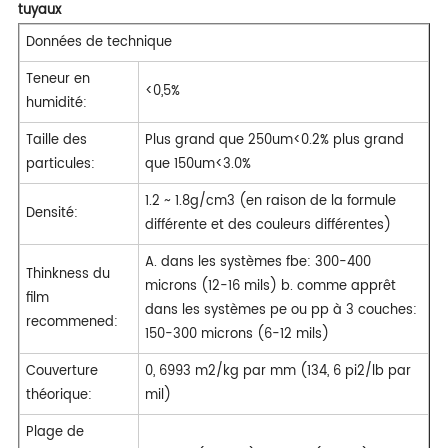
tuyaux
Données de technique
Teneur en
<0,5%
humidité:
Taille des
Plus grand que 250um<0.2% plus grand
particules:
que 150um<3.0%
1.2 ~ 1.8g/cm3 (en raison de la formule
Densité:
différente et des couleurs différentes)
A. dans les systèmes fbe: 300-400
Thinkness du
microns (12-16 mils) b. comme apprêt
film
dans les systèmes pe ou pp à 3 couches:
recommened:
150-300 microns (6-12 mils)
Couverture
0, 6993 m2/kg par mm (134, 6 pi2/lb par
théorique:
mil)
Plage de