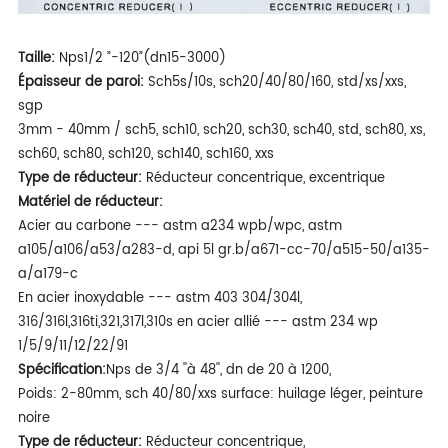
Taille:
Nps1/2 ”-120”(dn15-3000)
Épaisseur de paroi:
Sch5s/10s, sch20/40/80/160, std/xs/xxs,
sgp
3mm - 40mm / sch5, sch10, sch20, sch30, sch40, std, sch80, xs,
sch60, sch80, sch120, sch140, sch160, xxs
Type de réducteur:
Réducteur concentrique, excentrique
Matériel de réducteur:
Acier au carbone --- astm a234 wpb/wpc, astm
a105/a106/a53/a283-d, api 5l gr.b/a671-cc-70/a515-50/a135-
a/a179-c
En acier inoxydable --- astm 403 304/304l,
316/316l,316ti,321,317l,310s en acier allié --- astm 234 wp
1/5/9/11/12/22/91
Spécification:
Nps de 3/4 ''à 48'', dn de 20 à 1200,
Poids: 2-80mm, sch 40/80/xxs surface: huilage léger, peinture
noire
Type de réducteur:
Réducteur concentrique,