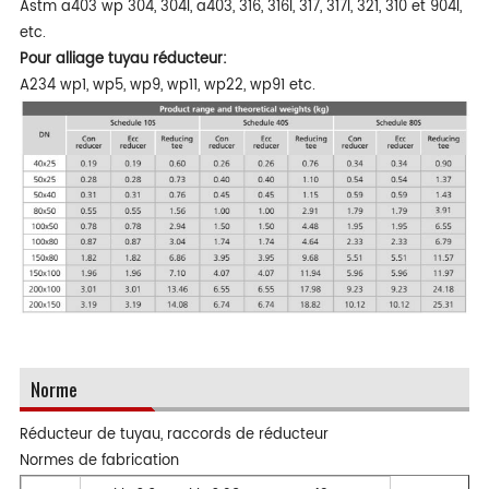
Astm a403 wp 304, 304l, a403, 316, 316l, 317, 317l, 321, 310 et 904l,
etc.
Pour alliage tuyau réducteur:
A234 wp1, wp5, wp9, wp11, wp22, wp91 etc.
Norme
Réducteur de tuyau, raccords de réducteur
Normes de fabrication