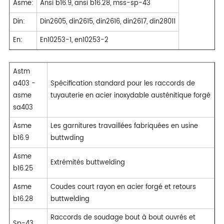
Asme:
Ansi b16.9, ansi b16.28, mss-sp-43
Din:
Din2605, din2615, din2616, din2617, din28011
En:
En10253-1, en10253-2
Astm
a403 -
Spécification standard pour les raccords de
asme
tuyauterie en acier inoxydable austénitique forgé
sa403
Asme
Les garnitures travaillées fabriquées en usine
b16.9
buttwding
Asme
Extrémités buttwelding
b16.25
Asme
Coudes court rayon en acier forgé et retours
b16.28
buttwelding
Raccords de soudage bout à bout ouvrés et
Sp-43