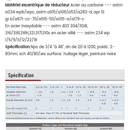
Matériel excentrique de réducteur:
Acier au carbone --- astm
a234 wpb/wpc, astm a105/a106/a53/a283-d, api 5l
gr.b/a671-cc-70/a515-50/a135-a/a179-c
En acier inoxydable --- astm 403 304/304l,
316/316l,316ti,321,317l,310s en acier allié --- astm 234 wp
1/5/9/11/12/22/91
Spécification:
Nps de 3/4 ''à 48'', dn de 20 à 1200, poids: 2-
80mm, sch 40/80/xxs surface: huilage léger, peinture noire
Spécification