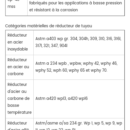
fabriqués pour les applications à basse pression
mss
et résistant à la corrosion
Catégories matérielles de réducteur de tuyau
Réducteur
Astm a403 wp gr. 304, 304h, 309, 310, 316, 316l,
en acier
317l, 321, 347, 904l
inoxydable
Réducteur
Astm a 234 wpb , wpbw, wphy 42, wphy 46,
en acier au
wphy 52, wph 60, wphy 65 et wphy 70.
carbone
Réducteur
d'acier au
carbone de
Astm a420 wpl3, a420 wpl6
basse
température
Réducteur
Astm/asme a/sa 234 gr. Wp 1, wp 5, wp 9, wp