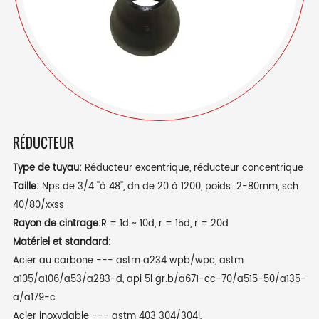
RÉDUCTEUR
Type de tuyau
:
Réducteur excentrique, réducteur concentrique
Taille:
Nps de 3/4 ''à 48'', dn de 20 à 1200, poids: 2-80mm, sch
40/80/xxss
Rayon de cintrage:
R = 1d ~ 10d, r = 15d, r = 20d
Matériel et standard:
Acier au carbone --- astm a234 wpb/wpc, astm
a105/a106/a53/a283-d, api 5l gr.b/a671-cc-70/a515-50/a135-
a/a179-c
Acier inoxydable --- astm 403 304/304l,