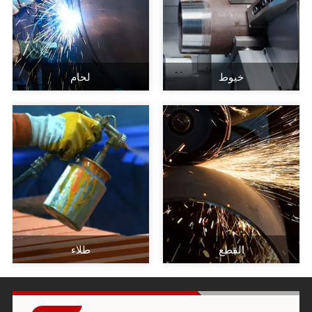
خيوط
لحام
القطع
طلاء