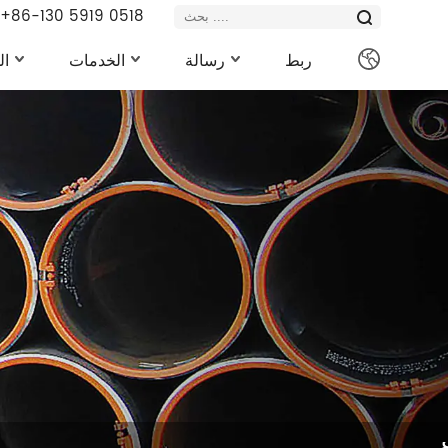
+86-130 5919 0518
ربط
رسالة
الخدمات
ال