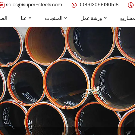
sales@super-steels.com
008613059190518
مشاريع
ورشة عمل
المنتجات
عنا
الصف