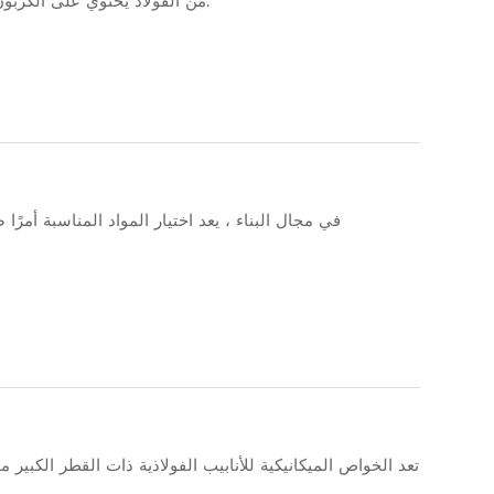
من الفولاذ يحتوي على الكربون يتراوح من 0.05 ٪ إلى 2 ٪ ، على نطاق واسع في إنتاج الأنابيب بسبب مزاياه العديدة.
في مجال البناء ، يعد اختيار المواد المناسبة أمرً
تعد الخواص الميكانيكية للأنابيب الفولاذية ذات القطر الكبير 