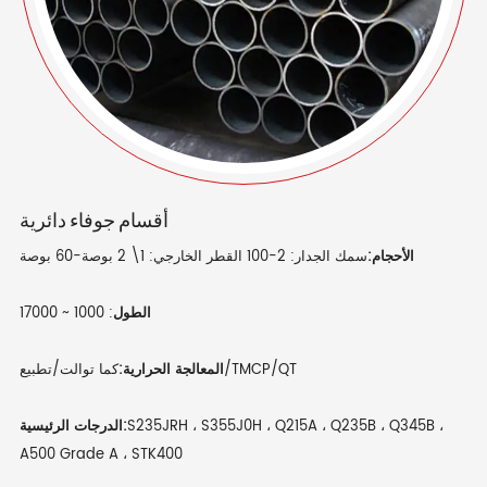
أقسام جوفاء دائرية
الأحجام:
سمك الجدار: 2-100 القطر الخارجي: 1\ 2 بوصة-60 بوصة
الطول
: 1000 ~ 17000
كما توالت/تطبيع/TMCP/QT
المعالجة الحرارية:
S235JRH ، S355J0H ، Q215A ، Q235B ، Q345B ،
الدرجات الرئيسية:
A500 Grade A ، STK400