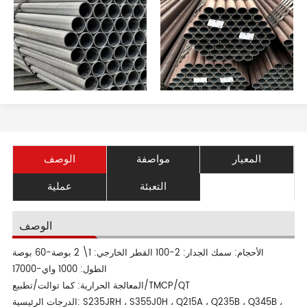
المعيار
مواصفة
الوصف
التعبئة
عملية
الوصف
الأحجام: سمك الجدار: 2-100 القطر الخارجي: 1\ 2 بوصة-60 بوصة
الطول: 1000 واي-17000
المعالجة الحرارية: كما توالت/تطبيع/TMCP/QT
الدرجات الرئيسية: S235JRH ، S355J0H ، Q215A ، Q235B ، Q345B ،