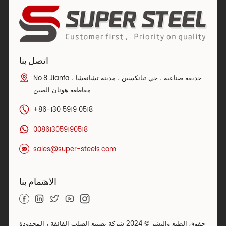
اتصل بنا
No.8 Jianfa حديقة صناعية ، حي تيانكسين ، مدينة تشانغشا ،
مقاطعة هونان الصين
+86-130 5919 0518
008613059190518
sales@super-steels.com
الاهتمام بنا
حقوق الطبع والنشر © 2024 شركة تصنيع الصلب الفائقة ، المحدودة