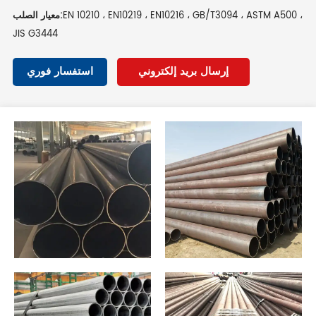
EN 10210 ، EN10219 ، EN10216 ، GB/T3094 ، ASTM A500 ،
معيار الصلب:
JIS G3444
إرسال بريد إلكتروني
استفسار فوري