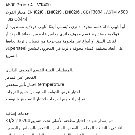
A500 Grade A ، STK400
معيار الفولاذ: EN 10210 ، EN10219 ، EN10216 ، GB/T3094 ، ASTM A500
، JIS G3444
قسم مجوف دائري ، يُسمى أيضًا أنابيب فولاذية مستديرة أو chs أو أنابيب
فولاذية مستديرة. قسم مجوف دائري مدلفن عادة من صفائح الفولاذ أو
لفائف الشق أو أنواع غير ملحومة متدحرجة من قضبان دائرية. يحافظ
Supersteel على أبعاد مختلفة أقسام مجوفة دائرية في المخزون للشحن
السريع.
المتطلبات الفنية للقسم المجوف الدائري:
الفحص غير المدمر
اختبار تأثير منخفض termperature
اختبار عرض الدوامة المائية من جميع الدرجات
تم إجراء جميع الدرجات لاختبار التسطيح والتوسيع
خدمات إضافية
تم إصدار شهادة اختبار مطحنة الأصلي تحت تنسيق 10204 3.1/3.2
التلاشي ، النفط ، المجلفن بالغمس الساخن ، التفجير بالرصاص والرسم ،