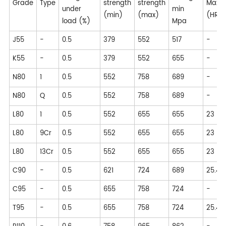
Grade
Type
strength
strength
Max
under
min
(min)
(max)
(HRC
load (%)
Mpa
J55
-
0.5
379
552
517
-
K55
-
0.5
379
552
655
-
N80
1
0.5
552
758
689
-
N80
Q
0.5
552
758
689
-
L80
1
0.5
552
655
655
23
L80
9Cr
0.5
552
655
655
23
L80
13Cr
0.5
552
655
655
23
C90
-
0.5
621
724
689
25.4
C95
-
0.5
655
758
724
-
T95
-
0.5
655
758
724
25.4