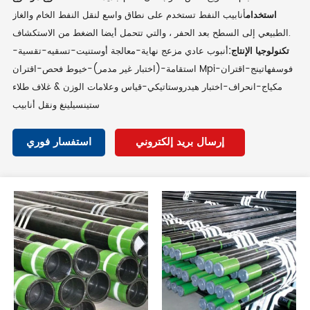
استخدام
أنابيب النفط تستخدم على نطاق واسع لنقل النفط الخام والغاز
الطبيعي إلى السطح بعد الحفر ، والتي تتحمل أيضا الضغط من الاستكشاف.
تكنولوجيا الإنتاج:
أنبوب عادي مزعج نهاية-معالجة أوستنيت-تسقيه-تقسية-
استقامة-(اختبار غير مدمر)-خيوط فحص-اقتران Mpi-فوسفهاتينج-اقتران
مكياج-انحراف-اختبار هيدروستاتيكي-قياس وعلامات الوزن & غلاف طلاء
ستينسيلينغ ونقل أنابيب
إرسال بريد إلكتروني
استفسار فوري