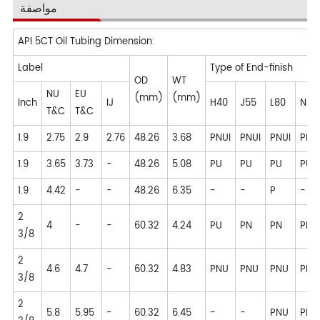
مواصفة
API 5CT Oil Tubing Dimension:
Label
Type of End-finish
OD
WT
NU
EU
(mm)
(mm)
Inch
IJ
H40
J55
L80
N80
T&C
T&C
1.9
2.75
2.9
2.76
48.26
3.68
PNUI
PNUI
PNUI
PNU
1.9
3.65
3.73
-
48.26
5.08
PU
PU
PU
PU
1.9
4.42
-
-
48.26
6.35
-
-
P
-
2
4
-
-
60.32
4.24
PU
PN
PN
PN
3/8
2
4.6
4.7
-
60.32
4.83
PNU
PNU
PNU
PNU
3/8
2
5.8
5.95
-
60.32
6.45
-
-
PNU
PNU