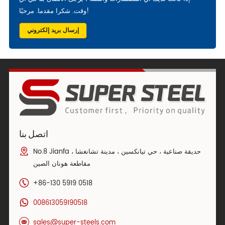
وقت. شكرا مقدما. مرحبًا!
إرسال بريد إلكتروني
اتصل بنا
No.8 Jianfa حديقة صناعية ، حي تيانكسين ، مدينة تشانغشا ،
مقاطعة هونان الصين
+86-130 5919 0518
008613059190518
sales@super-steels.com