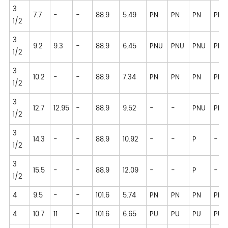
3
7.7
-
-
88.9
5.49
PN
PN
PN
PN
1/2
3
9.2
9.3
-
88.9
6.45
PNU
PNU
PNU
PNU
1/2
3
10.2
-
-
88.9
7.34
PN
PN
PN
PN
1/2
3
12.7
12.95
-
88.9
9.52
-
-
PNU
PNU
1/2
3
14.3
-
-
88.9
10.92
-
-
P
-
1/2
3
15.5
-
-
88.9
12.09
-
-
P
-
1/2
4
9.5
-
-
101.6
5.74
PN
PN
PN
PN
4
10.7
11
-
101.6
6.65
PU
PU
PU
PU