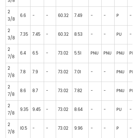
3/8
2
6.6
-
-
60.32
7.49
-
-
P
-
3/8
2
7.35
7.45
-
60.32
8.53
-
-
PU
-
3/8
2
6.4
6.5
-
73.02
5.51
PNU
PNU
PNU
PNU
7/8
2
7.8
7.9
-
73.02
7.01
-
-
PNU
PNU
7/8
2
8.6
8.7
-
73.02
7.82
-
-
PNU
PNU
7/8
2
9.35
9.45
-
73.02
8.64
-
-
PU
-
7/8
2
10.5
-
-
73.02
9.96
-
-
P
-
7/8