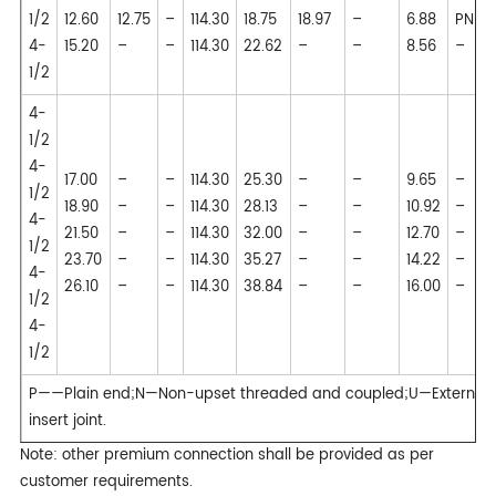
1/2
12.60
12.75
–
114.30
18.75
18.97
–
6.88
PNU
4-
15.20
–
–
114.30
22.62
–
–
8.56
–
1/2
4-
1/2
4-
17.00
–
–
114.30
25.30
–
–
9.65
–
1/2
18.90
–
–
114.30
28.13
–
–
10.92
–
4-
21.50
–
–
114.30
32.00
–
–
12.70
–
1/2
23.70
–
–
114.30
35.27
–
–
14.22
–
4-
26.10
–
–
114.30
38.84
–
–
16.00
–
1/2
4-
1/2
P——Plain end;N—Non-upset threaded and coupled;U—External 
insert joint.
Note: other premium connection shall be provided as per
customer requirements.