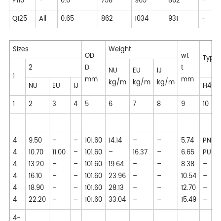
P110
-
0.6
758
965
862
-
Q125
All
0.65
862
1034
931
-
Sizes
Weight
OD
wt
Type 
2
D
t
NU
EU
IJ
1
mm
mm
kg/m
kg/m
kg/m
NU
EU
IJ
H40
1
2
3
4
5
6
7
8
9
10
4
9.50
–
–
101.60
14.14
–
–
5.74
PN
4
10.70
11.00
–
101.60
–
16.37
–
6.65
PU
4
13.20
–
–
101.60
19.64
–
–
8.38
–
4
16.10
–
–
101.60
23.96
–
–
10.54
–
4
18.90
–
–
101.60
28.13
–
–
12.70
–
4
22.20
–
–
101.60
33.04
–
–
15.49
–
4-