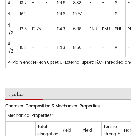
4
13.2
-
-
101.6
8.38
-
-
P
-
4
16.1
-
-
101.6
10.54
-
-
P
-
4
12.6
12.75
-
114.3
6.88
PNU
PNU
PNU
PNU
1/2
4
15.2
-
-
114.3
8.56
-
-
P
-
1/2
P-Plain end; N-Non Upset;U-External upset;T&C-Threaded and 
ستاندرد
Chemical Composition & Mechanical Properties
Mechanical Properties:
Total
Tensile
Yield
Yield
Hardn
elongation
strength