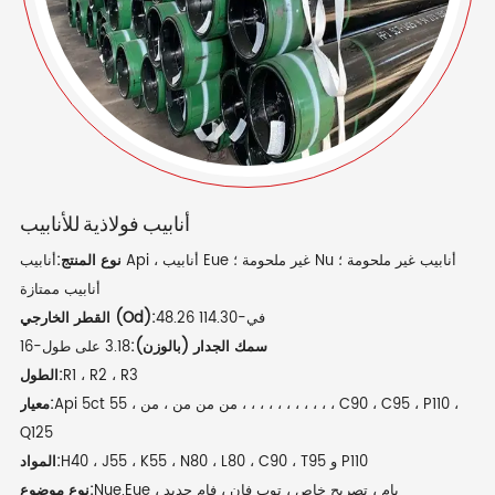
أنابيب فولاذية للأنابيب
نوع المنتج:
أنابيب Api ، أنابيب Eue غير ملحومة ؛ Nu أنابيب غير ملحومة ؛
أنابيب ممتازة
48.26 في-114.30
القطر الخارجي (Od):
سمك الجدار (بالوزن):
3.18 على طول-16
R1 ، R2 ، R3
الطول:
Api 5ct 55 ، من من من ، من ، ، ، ، ، ، ، ، ، ، ، C90 ، C95 ، P110 ،
معيار:
Q125
H40 ، J55 ، K55 ، N80 ، L80 ، C90 ، T95 و P110
المواد:
Nue.Eue ، بام ، تصريح خاص ، توب فان ، فام جديد
نوع موضوع: