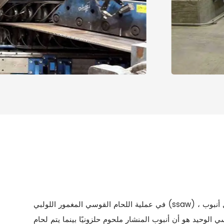
في عملية اللحام القوسي المغمور اللولبي (ssaw) ، والمعروفة أيضًا باسم أنبوب المنشار ، يتم تشكيل اللحام على شكل حلزوني. يستخدم نفس تقنية اللحام القوسي المغمور مثل أنبوب lsaw.
وب المنشار ملحوم حلزونيًا بينما يتم لحام lsaw طوليًا. عملية التصنيع هي لف شريط الصلب بحيث يكون اتجاه الدرفلة عند زاوية معينة باتجاه مركز الأنبوب ، ثم