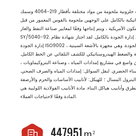
يمكن للفولاذ الفائق إنتاج أنابيب حلزونية ملحومة من مواد مختلفة بأقطار 219-4064 وسمك
نتجات أوتوماتيكية بالكامل على الوجهين ملحومة بالقوس المغمور من قبل
ون الأمريكية ، ويتم إنتاجها وفقًا لمعايير صناعة النفط والغاز SY/2050 و
SY/5040-92. تعتمد الشركة على الجودة وتنفذ إدارة الجودة بالكامل. لقد اجتاز شهادة نظام
إدارة الجودة ISO9002 واجتاز بنجاح شهادة نظام إدارة الجودة. وهي مجهزة بالأشعة السينية ،
 والضغط الهيدروستاتيكي للكشف التلقائي عن الخط الكامل.
واسع في مشاريع إمدادات المياه ، وصناعة البتروكيماويات ،
بناء الحضري. لنقل السوائل: إمدادات المياه والصرف الصحي.
 البترول المسال ؛ للهيكل: لأنابيب الأساسات والحزم والأرصفة
رق وأنابيب هياكل البناء. مادة الأنابيب الفولاذية اللولبية هي: Q235 ، ويمكن أيضًا اختيار
المادة وفقًا لاحتياجات العملاء.
450000
m
2