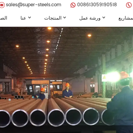
sales@super-steels.com
008613059190518
مشاريع
ورشة عمل
المنتجات
عنا
الصف