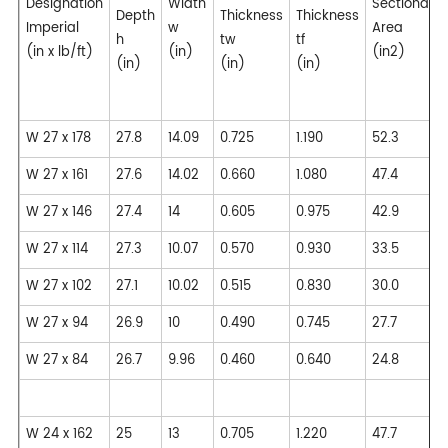
Designation
Width
Sectional
Depth
Thickness
Thickness
Imperial
w
Area
h
tw
tf
(in x lb/ft)
(in)
(in2)
(in)
(in)
(in)
W 27 x 178
27.8
14.09
0.725
1.190
52.3
W 27 x 161
27.6
14.02
0.660
1.080
47.4
W 27 x 146
27.4
14
0.605
0.975
42.9
W 27 x 114
27.3
10.07
0.570
0.930
33.5
W 27 x 102
27.1
10.02
0.515
0.830
30.0
W 27 x 94
26.9
10
0.490
0.745
27.7
W 27 x 84
26.7
9.96
0.460
0.640
24.8
W 24 x 162
25
13
0.705
1.220
47.7