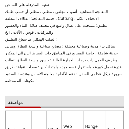
تقنية: المدرفلة على الساخن
المعالجة السطحية: أسود ، مجلفن ، مطلي ، مطلي أو حسب طلبك
خدمة المعالجة: الطلاء ، المغلفة ، Cuttung ، الانحناء ، اللكم
تطبيق: تستخدم على نطاق واسع في مختلف هياكل البناء والجسور
والمركبات ، قوس ، الآلات ، الخ
الصلب الهيكلي ط شعاع التطبيق:
هياكل بناء مدنية وصناعية مختلفة ؛ مصانع صناعية واسعة النطاق ومباني
حديثة شاهقة ، خاصة المصانع في المناطق ذات النشاط الزلزالي المتكرر
وظروف العمل ذات درجات الحرارة العالية ؛ جسور واسعة النطاق تتطلب
قدرة تحمل كبيرة ، واستقرار قسم جيد ، وامتداد كبير ؛ معدات ثقيلة ؛ طريق
سريع ؛ هيكل عظمي للسفن ؛ دعم الألغام ؛ معالجة الأساس وهندسة السدود
؛ مكونات آلة مختلفة.
مواصفة
Web
Flange