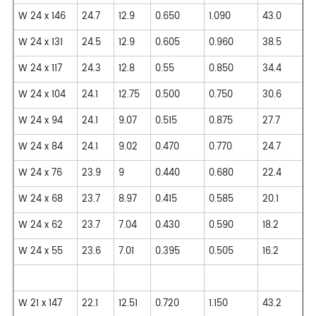
W 24 x 146
24.7
12.9
0.650
1.090
43.0
W 24 x 131
24.5
12.9
0.605
0.960
38.5
W 24 x 117
24.3
12.8
0.55
0.850
34.4
W 24 x 104
24.1
12.75
0.500
0.750
30.6
W 24 x 94
24.1
9.07
0.515
0.875
27.7
W 24 x 84
24.1
9.02
0.470
0.770
24.7
W 24 x 76
23.9
9
0.440
0.680
22.4
W 24 x 68
23.7
8.97
0.415
0.585
20.1
W 24 x 62
23.7
7.04
0.430
0.590
18.2
W 24 x 55
23.6
7.01
0.395
0.505
16.2
W 21 x 147
22.1
12.51
0.720
1.150
43.2