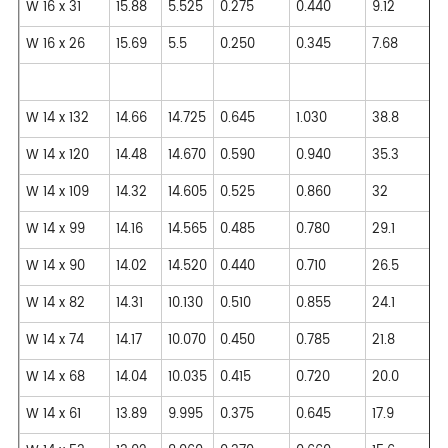
W 16 x 31
15.88
5.525
0.275
0.440
9.12
W 16 x 26
15.69
5.5
0.250
0.345
7.68
W 14 x 132
14.66
14.725
0.645
1.030
38.8
W 14 x 120
14.48
14.670
0.590
0.940
35.3
W 14 x 109
14.32
14.605
0.525
0.860
32
W 14 x 99
14.16
14.565
0.485
0.780
29.1
W 14 x 90
14.02
14.520
0.440
0.710
26.5
W 14 x 82
14.31
10.130
0.510
0.855
24.1
W 14 x 74
14.17
10.070
0.450
0.785
21.8
W 14 x 68
14.04
10.035
0.415
0.720
20.0
W 14 x 61
13.89
9.995
0.375
0.645
17.9