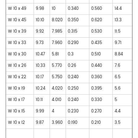
W 10 x 49
9.98
10
0.340
0.560
14.4
W 10 x 45
10.10
8.020
0.350
0.620
13.3
W 10 x 39
9.92
7.985
0.315
0.530
11.5
W 10 x 33
9.73
7.960
0.290
0.435
9.71
W 10 x 30
10.47
5.81
0.3
0.510
8.84
W 10 x 26
10.33
5.770
0.26
0.440
7.6
W 10 x 22
10.17
5.750
0.240
0.360
6.5
W 10 x 19
10.24
4.020
0.250
0.395
5.6
W 10 x 17
10.11
4.010
0.240
0.330
5
W 10 x 15
9.99
4
0.230
0.270
4.4
W 10 x 12
9.87
3.960
0.190
0.210
3.5