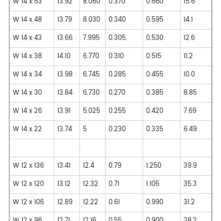
W 14 x 53
13.92
8.060
0.370
0.660
15.6
W 14 x 48
13.79
8.030
0.340
0.595
14.1
W 14 x 43
13.66
7.995
0.305
0.530
12.6
W 14 x 38
14.10
6.770
0.310
0.515
11.2
W 14 x 34
13.98
6.745
0.285
0.455
10.0
W 14 x 30
13.84
6.730
0.270
0.385
8.85
W 14 x 26
13.91
5.025
0.255
0.420
7.69
W 14 x 22
13.74
5
0.230
0.335
6.49
W 12 x 136
13.41
12.4
0.79
1.250
39.9
W 12 x 120
13.12
12.32
0.71
1.105
35.3
W 12 x 106
12.89
12.22
0.61
0.990
31.2
W 12 x 96
12.71
12.16
0.55
0.900
28.2