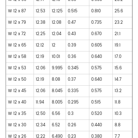
W 12 x 87
12.53
12.125
0.515
0.810
25.6
W 12 x 79
12.38
12.08
0.47
0.735
23.2
W 12 x 72
12.25
12.04
0.43
0.670
21.1
W 12 x 65
12.12
12
0.39
0.605
19.1
W 12 x 58
12.19
10.01
0.36
0.640
17.0
W 12 x 53
12.06
9.995
0.345
0.575
15.6
W 12 x 50
12.19
8.08
0.37
0.640
14.7
W 12 x 45
12.06
8.045
0.335
0.575
13.2
W 12 x 40
11.94
8.005
0.295
0.515
11.8
W 12 x 35
12.50
6.56
0.3
0.520
10.3
W 12 x 30
12.34
6.52
0.26
0.440
8.8
W 12 x 26
12.22
6.490
0.23
0.380
7.7