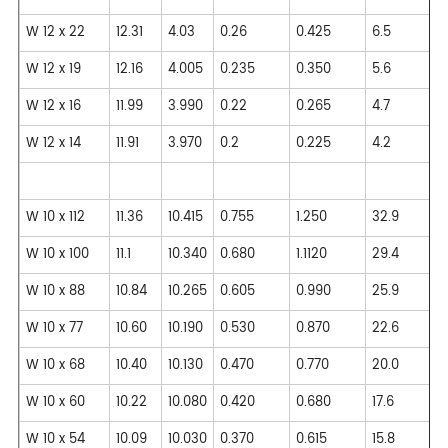
W 12 x 22
12.31
4.03
0.26
0.425
6.5
W 12 x 19
12.16
4.005
0.235
0.350
5.6
W 12 x 16
11.99
3.990
0.22
0.265
4.7
W 12 x 14
11.91
3.970
0.2
0.225
4.2
W 10 x 112
11.36
10.415
0.755
1.250
32.9
W 10 x 100
11.1
10.340
0.680
1.1120
29.4
W 10 x 88
10.84
10.265
0.605
0.990
25.9
W 10 x 77
10.60
10.190
0.530
0.870
22.6
W 10 x 68
10.40
10.130
0.470
0.770
20.0
W 10 x 60
10.22
10.080
0.420
0.680
17.6
W 10 x 54
10.09
10.030
0.370
0.615
15.8