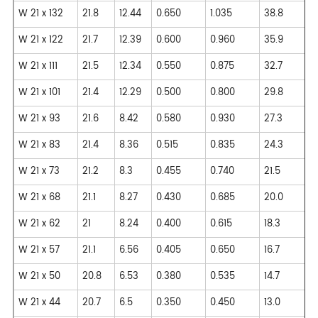
W 21 x 132
21.8
12.44
0.650
1.035
38.8
W 21 x 122
21.7
12.39
0.600
0.960
35.9
W 21 x 111
21.5
12.34
0.550
0.875
32.7
W 21 x 101
21.4
12.29
0.500
0.800
29.8
W 21 x 93
21.6
8.42
0.580
0.930
27.3
W 21 x 83
21.4
8.36
0.515
0.835
24.3
W 21 x 73
21.2
8.3
0.455
0.740
21.5
W 21 x 68
21.1
8.27
0.430
0.685
20.0
W 21 x 62
21
8.24
0.400
0.615
18.3
W 21 x 57
21.1
6.56
0.405
0.650
16.7
W 21 x 50
20.8
6.53
0.380
0.535
14.7
W 21 x 44
20.7
6.5
0.350
0.450
13.0