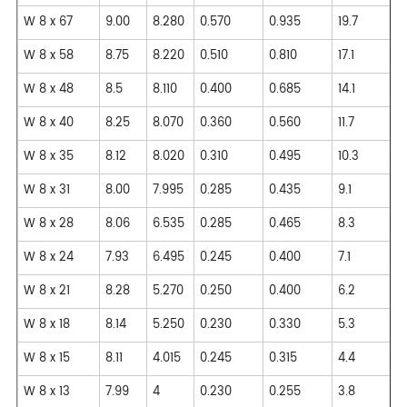
W 8 x 67
9.00
8.280
0.570
0.935
19.7
W 8 x 58
8.75
8.220
0.510
0.810
17.1
W 8 x 48
8.5
8.110
0.400
0.685
14.1
W 8 x 40
8.25
8.070
0.360
0.560
11.7
W 8 x 35
8.12
8.020
0.310
0.495
10.3
W 8 x 31
8.00
7.995
0.285
0.435
9.1
W 8 x 28
8.06
6.535
0.285
0.465
8.3
W 8 x 24
7.93
6.495
0.245
0.400
7.1
W 8 x 21
8.28
5.270
0.250
0.400
6.2
W 8 x 18
8.14
5.250
0.230
0.330
5.3
W 8 x 15
8.11
4.015
0.245
0.315
4.4
W 8 x 13
7.99
4
0.230
0.255
3.8