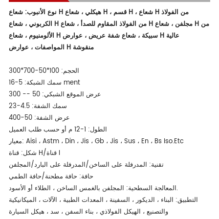
نوع الأنبوب: شعاع H هيكلي ، شعاع H ، قسم H ، شعاع H من الفولاذ
الكربوني ، شعاع H من الفولاذ المقاوم للصدأ ، شعاع H مجلفن ، شعاع H من
الألومنيوم ، شعاع H سبيكة ، شعاع شفة عريض ، عوارض H عالية
المواصفات ، عوارض H منقوشة
الحجم: 100*50-700*300
سمك الشبكة: 5-16 ment
عرض الموقع الشبكي: 50 -- 300
سمك الشفة: 4.5-23
عرض الشفة: 50-400
الطول: 1-12 م أو حسب طلب العميل
معيار: Aisi ، Astm ، Din ، Jis ، Gb ، Jis ، Sus ، En ، Bs Iso.Etc
شكل: قناة H/قناة I
تقنية: المدرفلة على الساخن/المدرفلة على البارد/المجلفن
حافة: حافة مطحنة/حافة الطمي
المعالجة السطحية: المجلفن بالغمس الساخن ، الطلاء أو الأسود.
التطبيق: البناء ، الديكور ، السفينة ، المعدات الطبية ، الآلات ، الميكانيكية
والتصنيع ، الهيكل الفولاذي ، بناء السفن ، سد ، هيكل السيارة