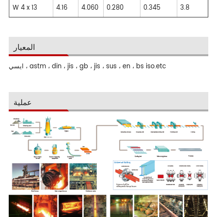
W 4 x 13
4.16
4.060
0.280
0.345
3.8
المعيار
ايسي ، astm ، din ، jis ، gb ، jis ، sus ، en ، bs iso.etc
عملية