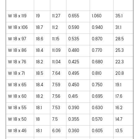
W 18 x 119
19
11.27
0.655
1.060
35.1
W 18 x 106
18.7
11.2
0.590
0.940
31.1
W 18 x 97
18.6
11.15
0.535
0.870
28.5
W 18 x 86
18.4
11.09
0.480
0.770
25.3
W 18 x 76
18.2
11.04
0.425
0.680
22.3
W 18 x 71
18.5
7.64
0.495
0.810
20.8
W 18 x 65
18.4
7.59
0.450
0.750
19.1
W 18 x 60
18.2
7.56
0.415
0.695
17.6
W 18 x 55
18.1
7.53
0.390
0.630
16.2
W 18 x 50
18
7.5
0.355
0.570
14.7
W 18 x 46
18.1
6.06
0.360
0.605
13.5