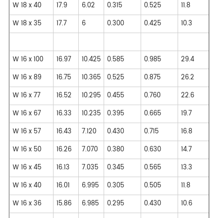
W 18 x 40
17.9
6.02
0.315
0.525
11.8
W 18 x 35
17.7
6
0.300
0.425
10.3
W 16 x 100
16.97
10.425
0.585
0.985
29.4
W 16 x 89
16.75
10.365
0.525
0.875
26.2
W 16 x 77
16.52
10.295
0.455
0.760
22.6
W 16 x 67
16.33
10.235
0.395
0.665
19.7
W 16 x 57
16.43
7.120
0.430
0.715
16.8
W 16 x 50
16.26
7.070
0.380
0.630
14.7
W 16 x 45
16.13
7.035
0.345
0.565
13.3
W 16 x 40
16.01
6.995
0.305
0.505
11.8
W 16 x 36
15.86
6.985
0.295
0.430
10.6