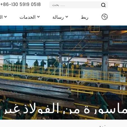
+86-130 5919 0518
ربط
رسالة
الخدمات
ال
اسورة من الفولاذ غير
رد : .