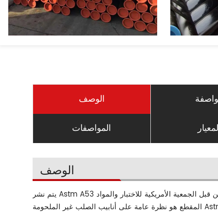
اصفة
الوصف
لمعيار
المواصفات
الوصف
يتم نشر Astm A53 من قبل الجمعية الأمريكية للاختبار والمواد (Astm) ، وهي مواصفات قياسية للأنابيب الفولاذية الملحومة وغير الملحومة المصممة لمجموعة متنوعة من التطبيقات. هذا