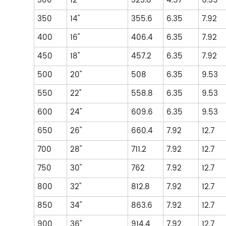
300
12"
323.8
4.57
6.35
350
14"
355.6
6.35
7.92
400
16"
406.4
6.35
7.92
450
18"
457.2
6.35
7.92
500
20"
508
6.35
9.53
550
22"
558.8
6.35
9.53
600
24"
609.6
6.35
9.53
650
26"
660.4
7.92
12.7
700
28"
711.2
7.92
12.7
750
30"
762
7.92
12.7
800
32"
812.8
7.92
12.7
850
34"
863.6
7.92
12.7
900
36"
914.4
7.92
12.7