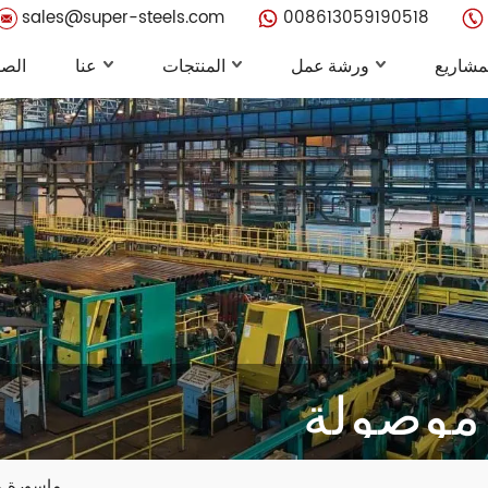
sales@super-steels.com
008613059190518
مشاريع
ورشة عمل
المنتجات
عنا
الصف
 موصولة
ماسورة م