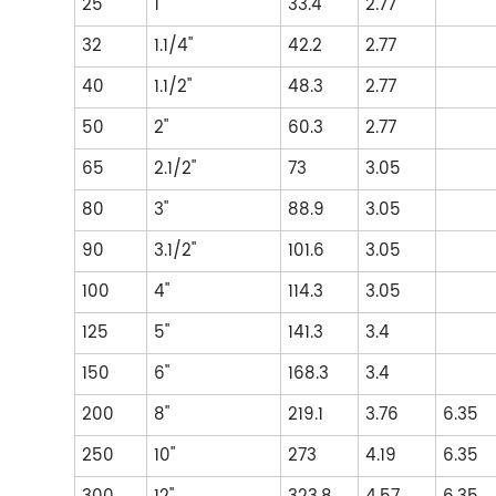
25
1"
33.4
2.77
32
1.1/4"
42.2
2.77
40
1.1/2"
48.3
2.77
50
2"
60.3
2.77
65
2.1/2"
73
3.05
80
3"
88.9
3.05
90
3.1/2"
101.6
3.05
100
4"
114.3
3.05
125
5"
141.3
3.4
150
6"
168.3
3.4
200
8"
219.1
3.76
6.35
250
10"
273
4.19
6.35