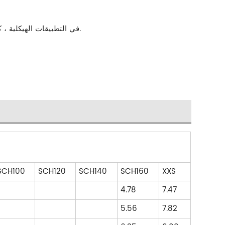
-الاستخدام الهيكلي: تستخدم أنابيب الصلب astm a53 من الدرجة b في التطبيقات الهيكلية ، كما هو الحال في تشييد المباني والجسور والبنية التحتية الأخرى.
SCH100
SCH120
SCH140
SCH160
XXS
4.78
7.47
5.56
7.82