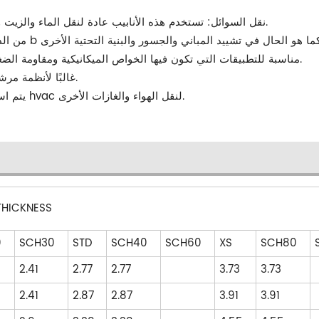
-نقل السوائل: تستخدم هذه الأنابيب عادة لنقل الماء والزيت والغاز والسوائل الأخرى في أنظمة الضغط العالي والمنخفض.
-التطبيقات الميكانيكية والضغط: أنابيب الدرجة b مناسبة للتطبيقات التي تكون فيها الخواص الميكانيكية ومقاومة الضغط ضرورية.
-الحماية من الحريق: تستخدم أنابيب astm a53 غالبًا لأنظمة مرشات الحريق.
-Hvac (التدفئة والتهوية وتكييف الهواء): يتم استخدامها في أنظمة hvac لنقل الهواء والغازات الأخرى.
THICKNESS
0
SCH30
STD
SCH40
SCH60
XS
SCH80
2.41
2.77
2.77
3.73
3.73
2.41
2.87
2.87
3.91
3.91