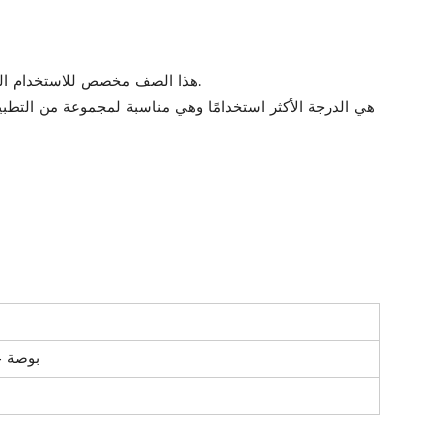
-الدرجة A: هذا الصف مخصص للاستخدام العام وليس مخصصا للضغط أو التطبيقات الهيكلية. غالبًا ما يستخدم في أنظمة السباكة ذات الضغط المنخفض وتوزيع الهواء.
-1/64 بوصة