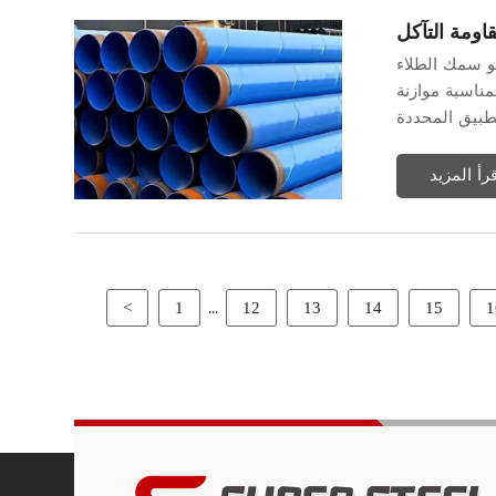
قاومة التآكل
هو سمك الطلاء
مناسبة موازنة
قرأ المزيد
...
<
1
12
13
14
15
1