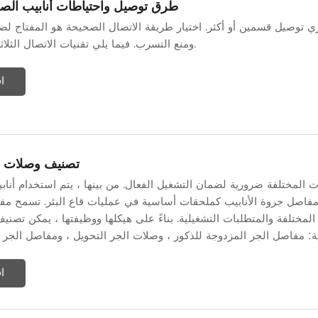
طرق توصيل واحتياطات أنابيب الص
ري توصيل قسمين أو أكثر. اختيار طريقة الاتصال الصحيحة هو المفتاح لض
ومنع التسرب. فيما يلي تقنيات الاتصال الثلاثة الأكثر شيوعًا.
ا
تصنيف وصلات ال
ات المختلفة ضرورية لضمان التشغيل الفعال. من بينها ، يتم استخدام أنابي
فاصل جروة الأنابيب كملحقات أساسية في عمليات قاع البئر. تسمح مف
المختلفة والمتطلبات التشغيلية. بناءً على هيكلها ووظيفتها ، يمكن تصن
ا