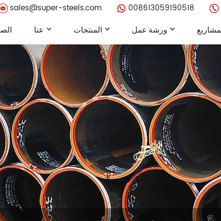
sales@super-steels.com
008613059190518
مشاريع
ورشة عمل
المنتجات
عنا
الصف