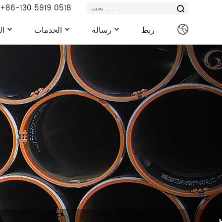
+86-130 5919 0518
ربط
رسالة
الخدمات
ال