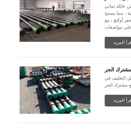
ن عائلة ثماني
ية ، مما يسمح
فر أوكتغ ، مع
قرأ المزيد
مشترك الجر
ل التغليف في
قرأ المزيد