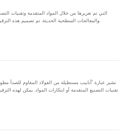
والمعالجات السطحية الحديثة. تم تصميم هذه الترقيات لتحسين الأداء الميكانيكي ومقاومة التآكل وقدرة التطبيق-خاصة في البيئات الصعبة.
تشير عبارة "أنابيب مستطيلة من الفولاذ المقاوم للصدأ مطور
تقنيات التصنيع المتقدمة أو ابتكارات المواد. يمكن لهذه الترق