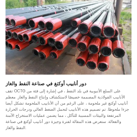
دور أنابيب أوكتغ في صناعة النفط والغاز
تقف OCTG على السلع الأنبوبية في بلد النفط ، في إشارة إلى فئة من
الأنابيب الفولاذية المصممة خصيصًا لاستكشاف وإنتاج النفط والغاز. معظم
أنابيب أوكتغ غير ملحومة ، على الرغم من أن الأنابيب الملحومة تشكل أيضا
جزءا ملحوظا. تم تصميم هذه الأنابيب لتحمل الضغط العالي ودرجات الحرارة
المرتفعة والبيئات المسببة للتآكل ، مما يضمن عمليات الاستخراج الآمنة
والفعالة. ستعرض هذه المقالة لفترة وجيزة دور أنابيب أوكتغ في صناعة
النفط والغاز.