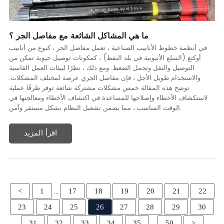
ما هي المشاكل الشائعة مع مفاصل الجر ؟
في أنظمة خطوط الأنابيب الصناعية ، تعمل مفاصل الجر ، كنوع من أنابيب
أوكتغ (السلع الأنبوبية في بلد النفط) ، كمكونات توصيل حيوية تمكن من
التوصيل والنقل وتحمل الضغط. ومع ذلك ، نظرًا لبيئات العمل القاسية
والاستخدام طويل الأجل ، فإن مفاصل الجري عرضة لمختلف المشكلات.
توضح هذه المقالة خمس مشكلات مشتركة شائعة توفر طرقًا عملية
لاستكشاف الأخطاء وإصلاحها للمساعدة في اكتشاف الأخطاء ومعالجتها في
الوقت المناسب ، مما يضمن تشغيل النظام بشكل مستقر وآمن.
اقرأ المزيد
...
<
1
17
18
19
20
21
22
23
24
25
26
27
28
29
30
...
31
32
33
34
35
50
>